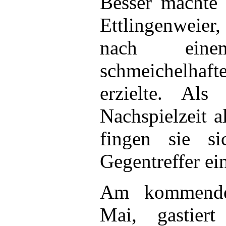
Besser machte 
Ettlingenweier
nach ein
schmeichelha
erzielte. Al
Nachspielzeit a
fingen sie s
Gegentreffer ei
Am kommende
Mai, gastier