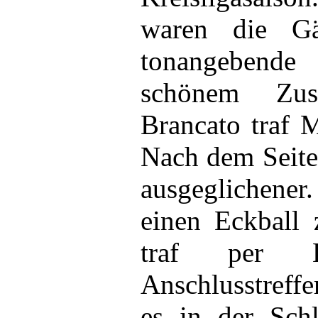
waren die Gä
tonangebend
schönem Zus
Brancato traf 
Nach dem Seite
ausgeglichener
einen Eckball
traf per 
Anschlusstreff
es in der Sch