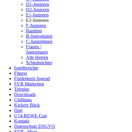
D1-Junioren
D2-Junioren
E1-Junioren
E2-Junioren
F-Junioren
Bambini
B-Juniorinnen
C-Juniorinnen
Frauen /
Juniorinnen
Alte Herren
Schiedsrichter
Spielberichte
Fitness
Förderkreis Jugend
SVB Marketing
Termine
Downloads
Clubhaus
Kickers Blick
Dart
U14-REWE-Cup
Kontakt
Datenschutz DSGVO
SVB - Shop