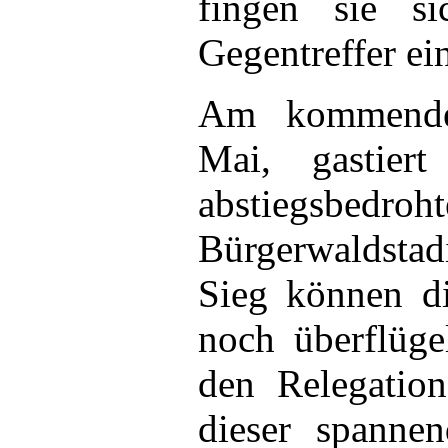
fingen sie s
Gegentreffer ei
Am kommende
Mai, gastier
abstiegsbedro
Bürgerwaldst
Sieg können d
noch überflüge
den Relegation
dieser spanne