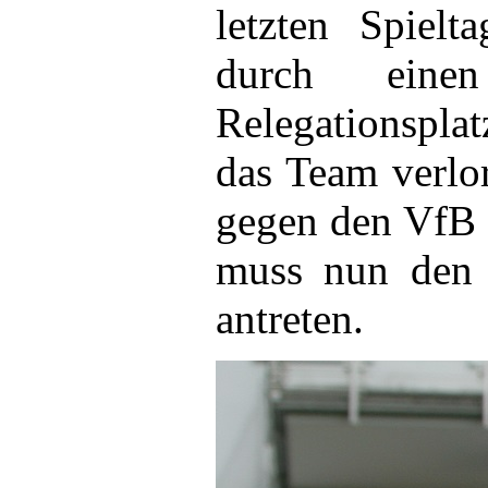
letzten Spielt
durch ein
Relegationspla
das Team verlo
gegen den VfB 
muss nun den 
antreten.